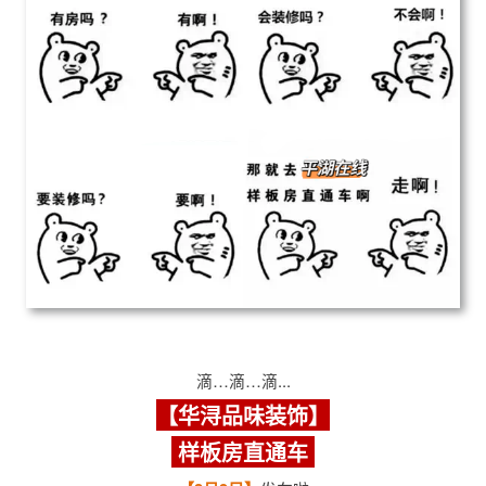
滴…滴…滴...
【华浔品味装饰】
样板房直通车