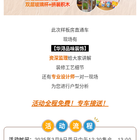
此次样板房直通车
现场有
【华浔品味装饰】
资深监理
给大家讲解
装修工艺细节
还有
专业设计师
一对一现场
为您进行户型分析
活动全程免费！专车接送！
活
动
流
程
活动时间：
2025年3月9日周日中午12:30集合，13:00