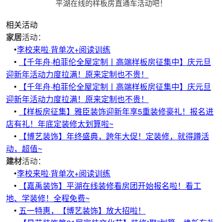
平湖在线的样板房直通车活动吧！
相关活动
家居
活动：
•
​​李校来啦·背单次+阅读训练
•
【千年舟·柏菲伦全屋定制丨高端样板房征集中】庆元旦
迎新年活动力度拉满！原来定制也不贵！
•
【千年舟·柏菲伦全屋定制丨高端样板房征集中】庆元旦
迎新年活动力度拉满！原来定制也不贵！
•
【样板房征集】雅臣装饰迎新年享5重装修豪礼！报名进
店有礼！年底定装修太划算啦~
•
【博艺装饰】年终盛典，跨年大促！定装修，就得蹲活
动，超值~
建材
活动：
•
​​李校来啦·背单次+阅读训练
•
【嘉禹装饰】平湖在线装修看房团开始报名啦！看工
地、学装修！全程免费~
•
五一特惠，【博艺装饰】放大招啦！