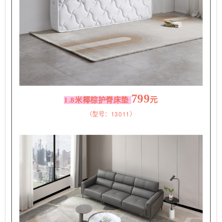
799
元
1.8米椰棕护脊床垫
（型号：13011）