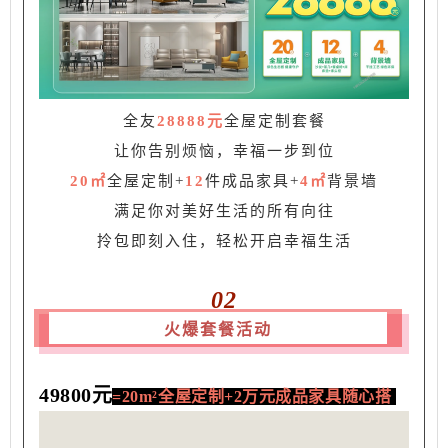
全友
28888元
全屋定制套餐
让你告别烦恼，幸福一步到位
20㎡
全屋定制+
12
件成品家具+
4㎡
背景墙
满足你对美好生活的所有向往
拎包即刻入住，轻松开启幸福生活
02
火爆套餐活动
49800元
=
20m²全屋定制+2万元成品家具随心搭