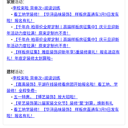
家居
活动：
•
​​李校来啦·背单次+阅读训练
•
看工地学装修！【华浔品味装饰】 样板房直通车3月9日发车
啦！报名有礼！
•
【千年舟·柏菲伦全屋定制丨高端样板房征集中】庆元旦迎新
年活动力度拉满！原来定制也不贵！
•
【千年舟·柏菲伦全屋定制丨高端样板房征集中】庆元旦迎新
年活动力度拉满！原来定制也不贵！
•
【样板房征集】雅臣装饰迎新年享5重装修豪礼！报名进店有
礼！年底定装修太划算啦~
建材
活动：
•
​​李校来啦·背单次+阅读训练
•
【嘉禹装饰】平湖在线装修看房团开始报名啦！看工地、学
装修！全程免费~
•
五一特惠，【博艺装饰】放大招啦！
•
【星艺装饰第21届家装文化节】装修“聚”划算，焕新有礼
•
看工地学装修！【华浔品味装饰】 样板房直通车3月9日发车
啦！报名有礼！