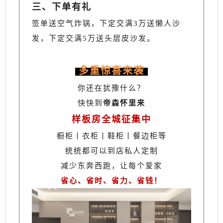
三、下单有礼
签单送空气炸锅，下定交满3万送懒人沙
发，下定交满5万送头层皮沙发。
多重惊喜来袭
你还在犹豫什么？
快快到
帝森怀里来
样板房全城征集中
橱柜丨衣柜丨鞋柜丨餐边柜等
统统都可以到店私人定制
减少东奔西跑，让每个爱家
省心、省时、省力、省钱！